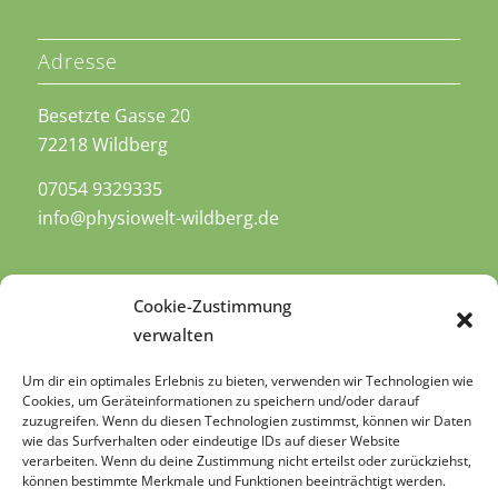
Adresse
Besetzte Gasse 20
72218 Wildberg
07054 9329335
info@physiowelt-wildberg.de
Cookie-Zustimmung
verwalten
Öffnungszeiten
Um dir ein optimales Erlebnis zu bieten, verwenden wir Technologien wie
Cookies, um Geräteinformationen zu speichern und/oder darauf
zuzugreifen. Wenn du diesen Technologien zustimmst, können wir Daten
Mo: 8:00-12:00 und 12:30-21:00
wie das Surfverhalten oder eindeutige IDs auf dieser Website
Di: 8:00-16:00
verarbeiten. Wenn du deine Zustimmung nicht erteilst oder zurückziehst,
können bestimmte Merkmale und Funktionen beeinträchtigt werden.
Mi: 7:30-12:00 und 13:30-21:00