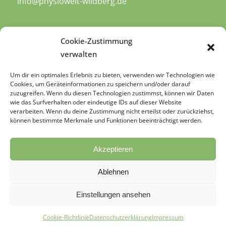
info@physiowelt-wildberg.de
Cookie-Zustimmung
verwalten
Öffnungszeiten
Um dir ein optimales Erlebnis zu bieten, verwenden wir Technologien wie
Cookies, um Geräteinformationen zu speichern und/oder darauf
zuzugreifen. Wenn du diesen Technologien zustimmst, können wir Daten
Mo: 8:00-12:00 und 12:30-21:00
wie das Surfverhalten oder eindeutige IDs auf dieser Website
Di: 8:00-16:00
verarbeiten. Wenn du deine Zustimmung nicht erteilst oder zurückziehst,
können bestimmte Merkmale und Funktionen beeinträchtigt werden.
Mi: 7:30-12:00 und 13:30-21:00
Do: 8:00-12:00 und 13:00-15:30
Fr: 8:00-13:00
Akzeptieren
Ablehnen
Einstellungen ansehen
Cookie-Richtlinie
Datenschutzerklärung
Impressum
© Copyright - PhysioWelt Wildberg |
Impressum
|
Datenschutz